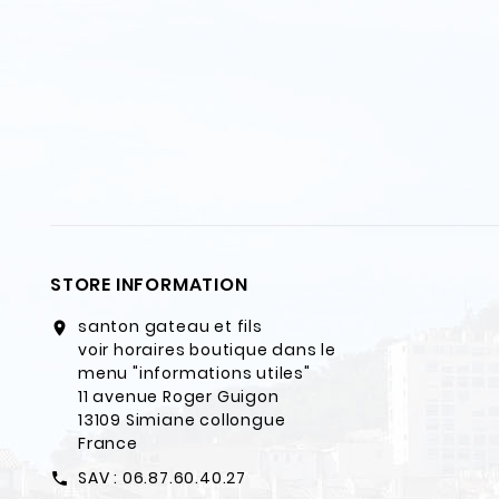
STORE INFORMATION
santon gateau et fils
location_on
voir horaires boutique dans le
menu "informations utiles"
11 avenue Roger Guigon
13109 Simiane collongue
France
SAV : 06.87.60.40.27
call