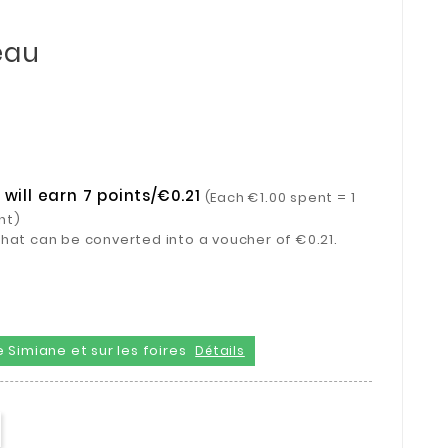
eau
will earn 7 points/€0.21
(Each €1.00 spent = 1
nt)
s that can be converted into a voucher of €0.21.
 Simiane et sur les foires
Détails