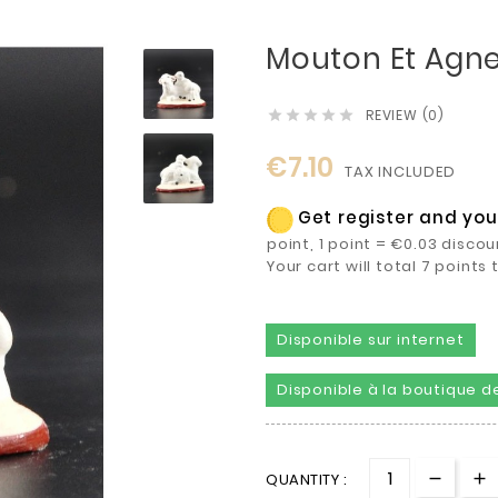
Mouton Et Agn
REVIEW (0)





€7.10
TAX INCLUDED
Get register and you 
point, 1 point = €0.03 discou
Your cart will total 7 point
Disponible sur internet
Disponible à la boutique de
QUANTITY :