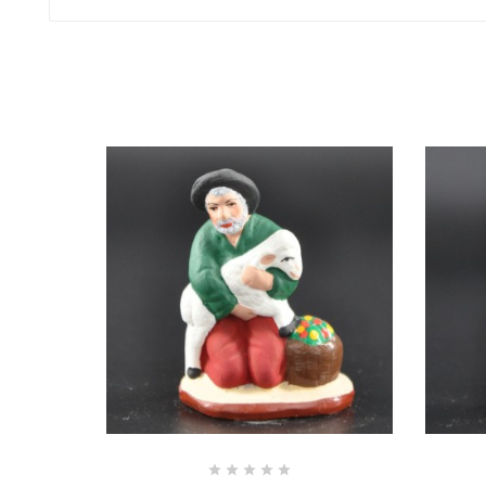




