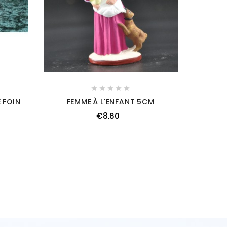





 FOIN
FEMME À L'ENFANT 5CM
€8.60