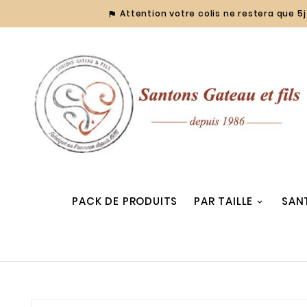
Attention votre colis ne restera que 5j 

PACK DE PRODUITS
PAR TAILLE
SAN