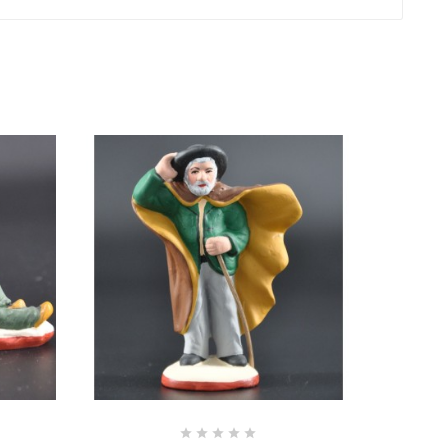




