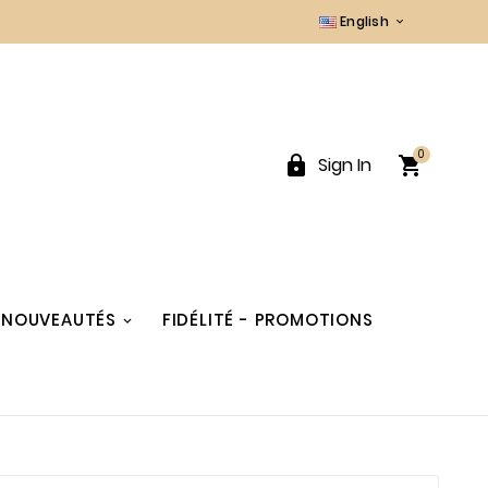
English

0


Sign In
NOUVEAUTÉS
FIDÉLITÉ - PROMOTIONS