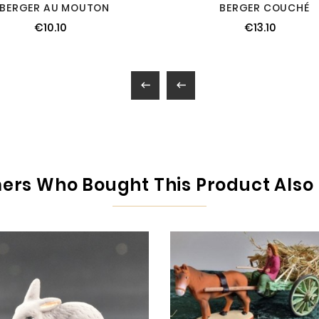
BERGER AU MOUTON
BERGER COUCHÉ
€10.10
€13.10


rs Who Bought This Product Also