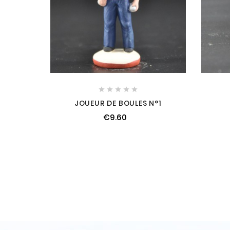





JOUEUR DE BOULES N°1
€9.60