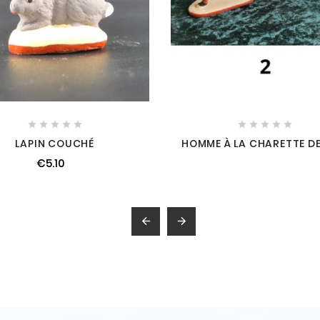










LAPIN COUCHÉ
HOMME À LA CHARETTE DE
€5.10

