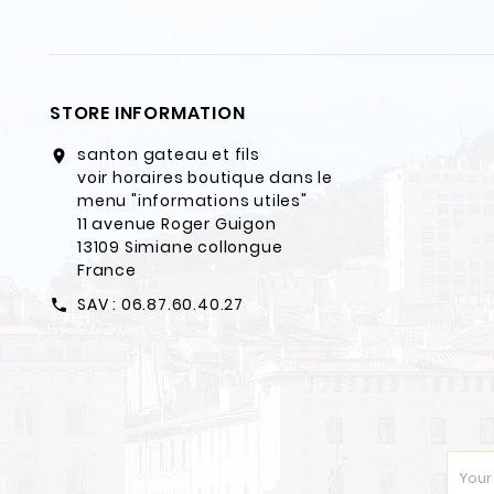
STORE INFORMATION
santon gateau et fils
location_on
voir horaires boutique dans le
menu "informations utiles"
11 avenue Roger Guigon
13109 Simiane collongue
France
SAV : 06.87.60.40.27
call