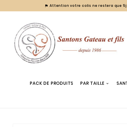
Attention votre colis ne restera que 5j 

PACK DE PRODUITS
PAR TAILLE
SAN