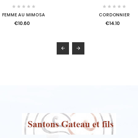










FEMME AU MIMOSA
CORDONNIER
€10.60
€14.10

