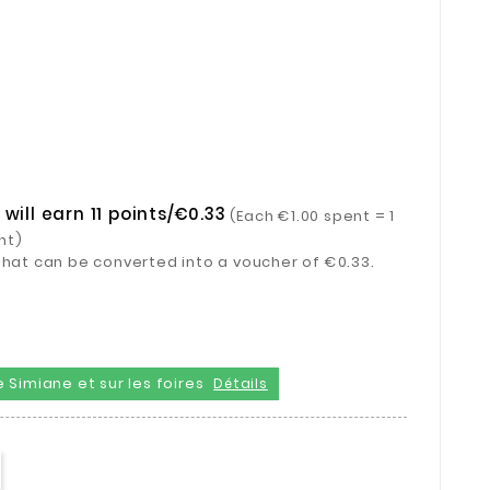
will earn 11 points/€0.33
(Each €1.00 spent = 1
nt)
s that can be converted into a voucher of €0.33.
 Simiane et sur les foires
Détails