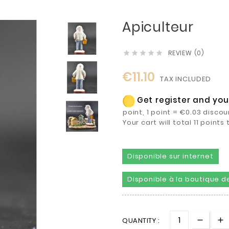
Apiculteur
REVIEW (0)





€11.10
TAX INCLUDED
Get register and you 
point, 1 point = €0.03 discou
Your cart will total 11 point
Disponible sur internet
Disponible à la boutique de
QUANTITY :