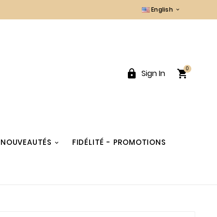
English

0


Sign In
NOUVEAUTÉS
FIDÉLITÉ - PROMOTIONS