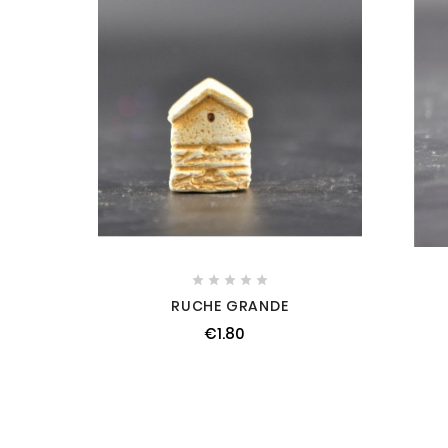





RUCHE GRANDE
€1.80