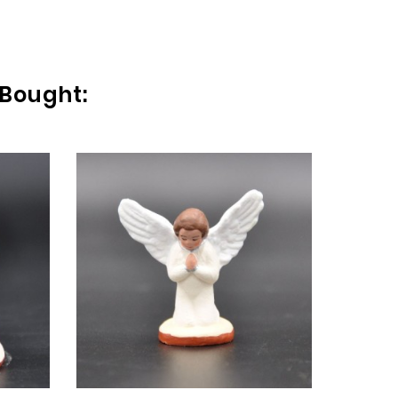
 Bought:
MOU