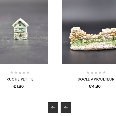










RUCHE PETITE
SOCLE APICULTEUR
€1.80
€4.80

