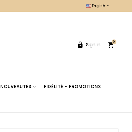
English

0


Sign In
NOUVEAUTÉS
FIDÉLITÉ - PROMOTIONS