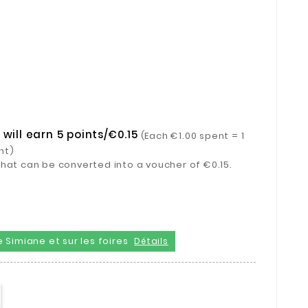
will earn 5 points/€0.15
(Each €1.00 spent = 1
nt)
s that can be converted into a voucher of €0.15.
 Simiane et sur les foires
Détails