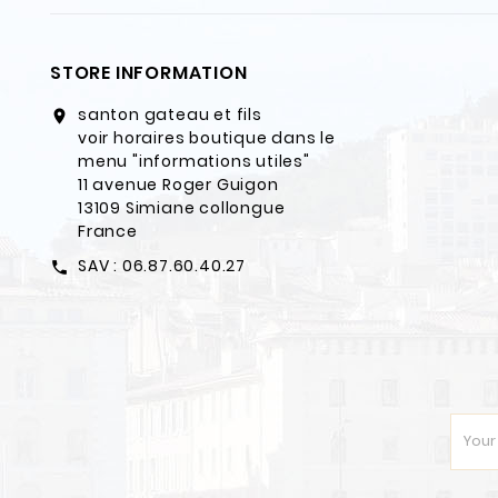
STORE INFORMATION
santon gateau et fils
location_on
voir horaires boutique dans le
menu "informations utiles"
11 avenue Roger Guigon
13109 Simiane collongue
France
SAV : 06.87.60.40.27
call