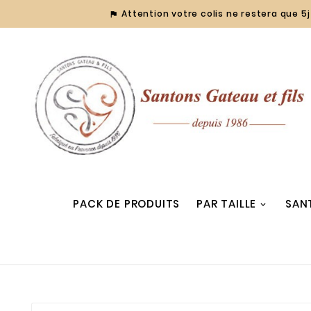
Attention votre colis ne restera que 5j 

PACK DE PRODUITS
PAR TAILLE
SAN