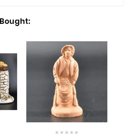
 Bought:




