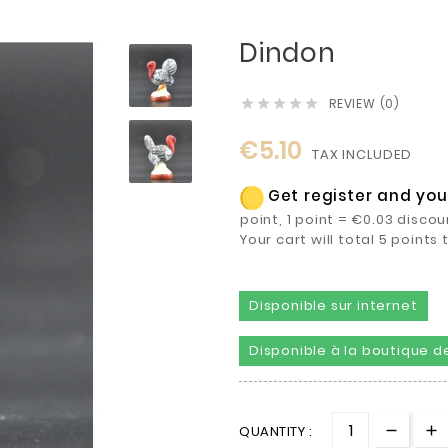
Dindon
REVIEW (0)





€5.10
TAX INCLUDED
Get register and you 
point, 1 point = €0.03 discou
Your cart will total 5 point
Disponible sur internet
Disponible à la boutique de
QUANTITY :