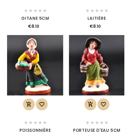










GITANE 5CM
LAITIÈRE
€8.10
€8.10














POISSONNIÈRE
PORTEUSE D'EAU 5CM