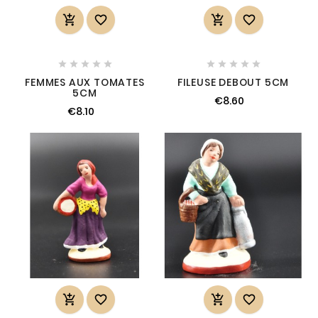














FEMMES AUX TOMATES
FILEUSE DEBOUT 5CM
5CM
€8.60
€8.10



