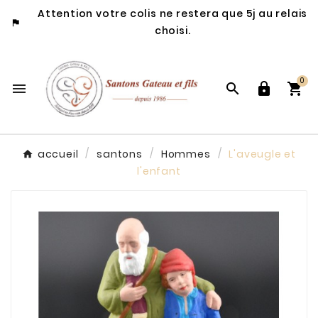
Attention votre colis ne restera que 5j au relais

choisi.
0




accueil
santons
Hommes
L'aveugle et
l'enfant