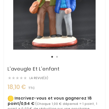
L'aveugle Et L'enfant
LA REVUE(0)





18,10 €
TTC
Inscrivez-vous et vous gagnerez 18
point/0,54 €
(Chaque 1,00 € dépensé = 1 point, 1
point = 0,03 € de réduction sur une prochaine