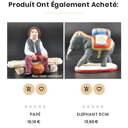
Produit Ont Également Acheté:














PAPÉ
ELEPHANT 5CM
10,10 €
13,60 €