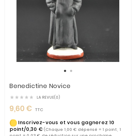
Benedictine Novice
LA REVUE(0)





9,60 €
TTC
Inscrivez-vous et vous gagnerez 10
point/0,30 €
(Chaque 1,00 € dépensé = 1 point, 1
point = 0,03 € de réduction sur une prochaine