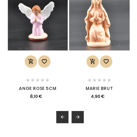














ANGE ROSE 5CM
MARIE BRUT
8,10 €
4,90 €

