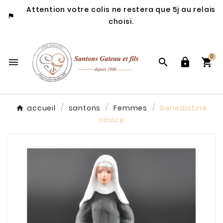
Attention votre colis ne restera que 5j au relais

choisi.
0




accueil
santons
Femmes
benedictine
novice