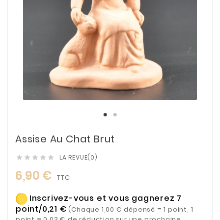
Assise Au Chat Brut
LA REVUE(0)





6,90 €
TTC
Inscrivez-vous et vous gagnerez 7
point/0,21 €
(Chaque 1,00 € dépensé = 1 point, 1
point = 0,03 € de réduction sur une prochaine