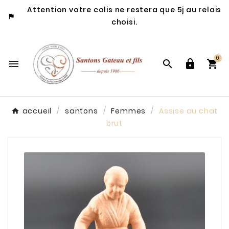
Attention votre colis ne restera que 5j au relais

choisi.
0




accueil
santons
Femmes
Assise au chat
brut