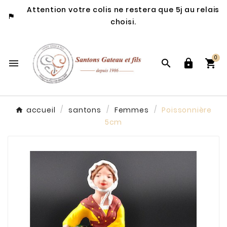
Attention votre colis ne restera que 5j au relais

choisi.
0




accueil
santons
Femmes
Poissonnière
5cm