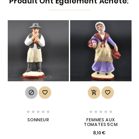
Produit Ont Également Acheté:














SONNEUR
FEMMES AUX
TOMATES 5CM
8,10 €