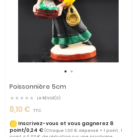
Poissonnière 5cm
LA REVUE(0)





8,10 €
TTC
Inscrivez-vous et vous gagnerez 8
point/0,24 €
(Chaque 1,00 € dépensé = 1 point, 1
point = 0,03 € de réduction sur une prochaine