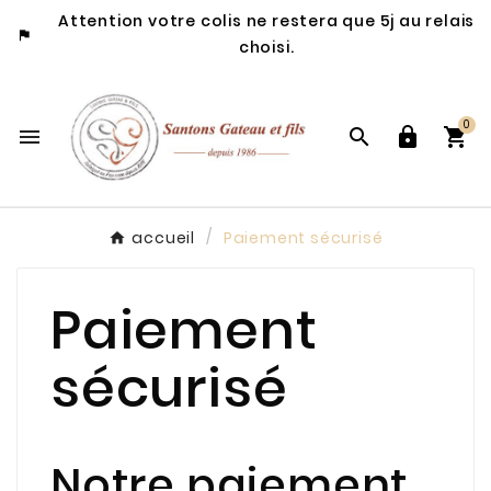
Attention votre colis ne restera que 5j au relais

choisi.
0




accueil
Paiement sécurisé
Paiement
sécurisé
Notre paiement