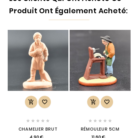
Produit Ont Également Acheté:














CHAMELIER BRUT
RÉMOULEUR 5CM
4,90 €
11,60 €