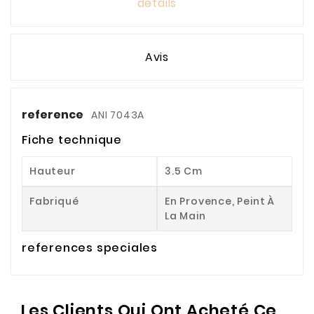
details
Avis
reference
ANI 7043A
Fiche technique
Hauteur
3.5 Cm
Fabriqué
En Provence, Peint À
La Main
references speciales
Les Clients Qui Ont Acheté Ce