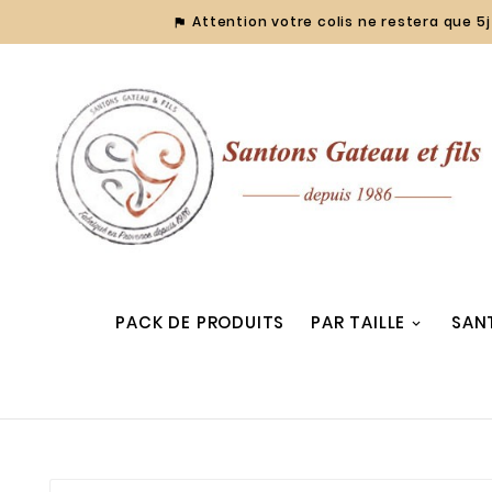
Attention votre colis ne restera que 5j 

PACK DE PRODUITS
PAR TAILLE
SAN