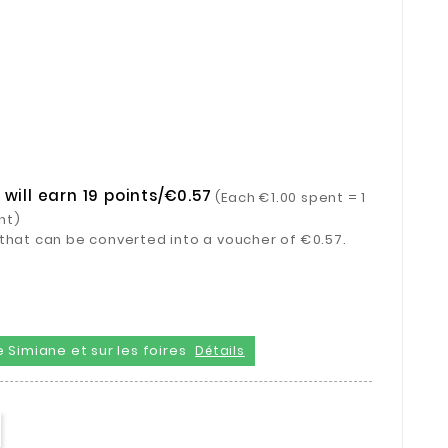
will earn 19 points/€0.57
(Each €1.00 spent = 1
nt)
ts that can be converted into a voucher of €0.57.
 Simiane et sur les foires
Détails