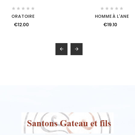










ORATOIRE
HOMME À L'ANE
€12.00
€19.10

