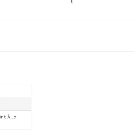
)
int À La