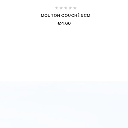





MOUTON COUCHÉ 5CM
€4.60