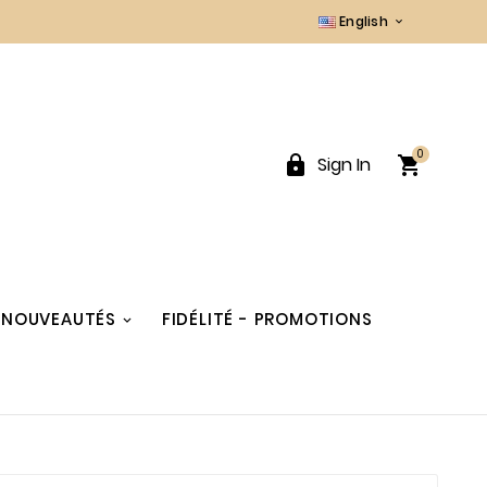
English

0


Sign In
NOUVEAUTÉS
FIDÉLITÉ - PROMOTIONS