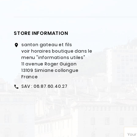
STORE INFORMATION
santon gateau et fils
location_on
voir horaires boutique dans le
menu "informations utiles"
11 avenue Roger Guigon
13109 Simiane collongue
France
SAV : 06.87.60.40.27
call