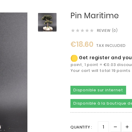
Pin Maritime
REVIEW (0)





€18.60
TAX INCLUDED
Get register and you 
point, 1 point = €0.03 discou
Your cart will total 19 poin
Disponible sur internet
Disponible à la boutique de
QUANTITY :