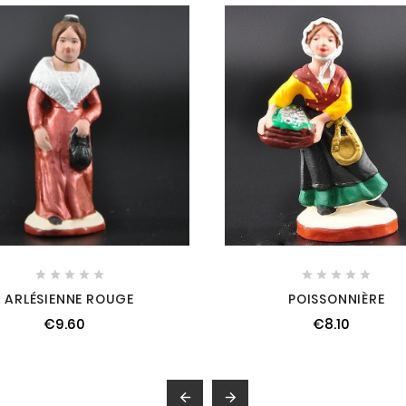










ARLÉSIENNE ROUGE
POISSONNIÈRE
€9.60
€8.10

