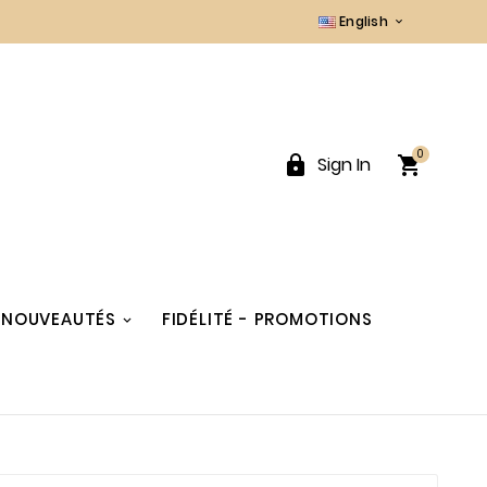
English

0


Sign In
NOUVEAUTÉS
FIDÉLITÉ - PROMOTIONS