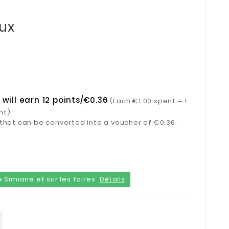
ux
will earn 12 points/€0.36
(Each €1.00 spent = 1
nt)
ts that can be converted into a voucher of €0.36.
 Simiane et sur les foires
Détails