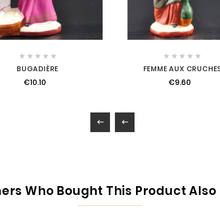










BUGADIÈRE
FEMME AUX CRUCHE
€10.10
€9.60


rs Who Bought This Product Also