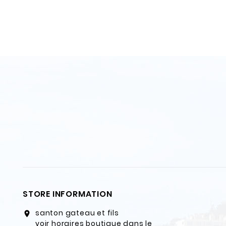
STORE INFORMATION
santon gateau et fils
location_on
voir horaires boutique dans le