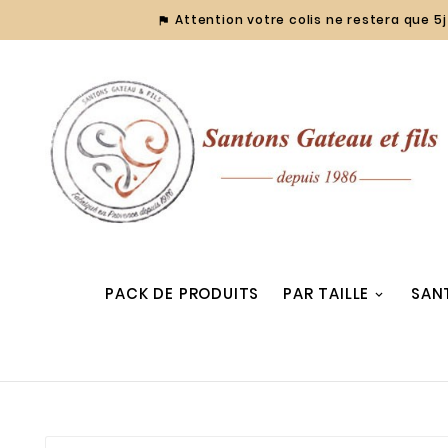
Attention votre colis ne restera que 5j 

PACK DE PRODUITS
PAR TAILLE
SAN