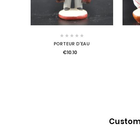





PORTEUR D'EAU
€10.10
Custome