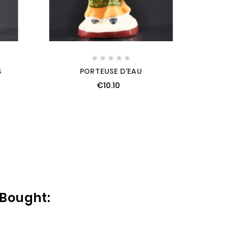





S
PORTEUSE D'EAU
€10.10
 Bought: