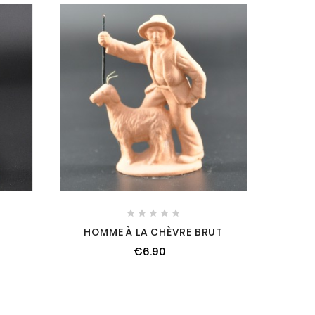
P





HOMME À LA CHÈVRE BRUT
€6.90