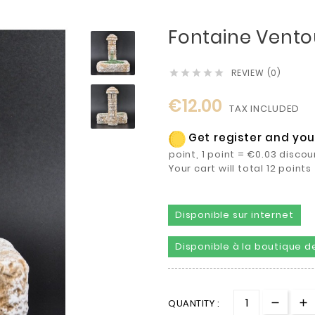
Fontaine Vento
REVIEW (0)





€12.00
TAX INCLUDED
Get register and you 
point, 1 point = €0.03 discou
Your cart will total 12 poin
Disponible sur internet
Disponible à la boutique de
QUANTITY :