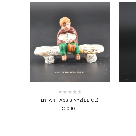





ENFANT ASSIS N°2(BEIGE)
€10.10