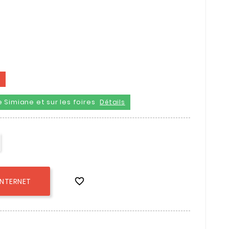
t
 Simiane et sur les foires
Détails

INTERNET