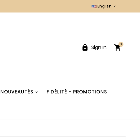
English

0


Sign In
NOUVEAUTÉS
FIDÉLITÉ - PROMOTIONS