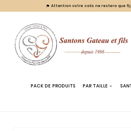
Attention votre colis ne restera que 5j 

PACK DE PRODUITS
PAR TAILLE
SAN