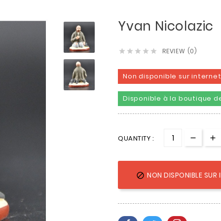
Yvan Nicolazic
REVIEW (0)





Non disponible sur interne
Disponible à la boutique de
QUANTITY :
NON DISPONIBLE SUR 
