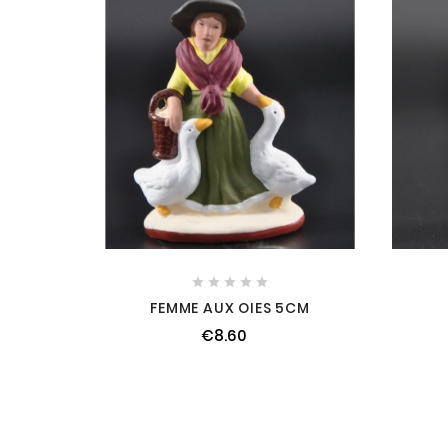





FEMME AUX OIES 5CM
€8.60