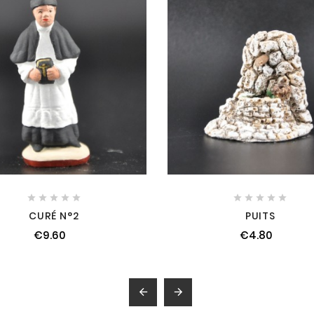










CURÉ N°2
PUITS
€9.60
€4.80

