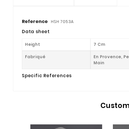
Reference
HSH 7053A
Data sheet
Height
7 Cm
Fabriqué
En Provence, Pe
Main
Specific References
Custome