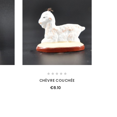





CHÈVRE COUCHÉE
€6.10