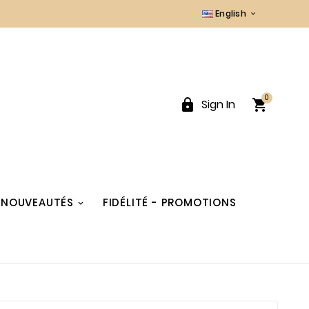
English

0


Sign In
NOUVEAUTÉS
FIDÉLITÉ - PROMOTIONS