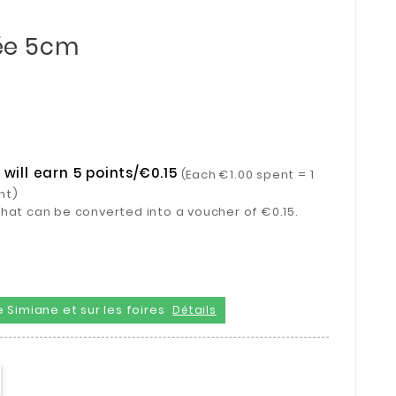
ée 5cm
will earn 5 points/€0.15
(Each €1.00 spent = 1
nt)
s that can be converted into a voucher of €0.15.
 Simiane et sur les foires
Détails