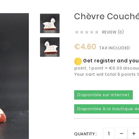
Chèvre Couch
REVIEW (0)





€4.60
TAX INCLUDED
Get register and you 
point, 1 point = €0.03 discou
Your cart will total 5 point
Disponible sur internet
Disponible à la boutique de
QUANTITY :