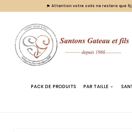
Attention votre colis ne restera que 5j 

PACK DE PRODUITS
PAR TAILLE
SAN