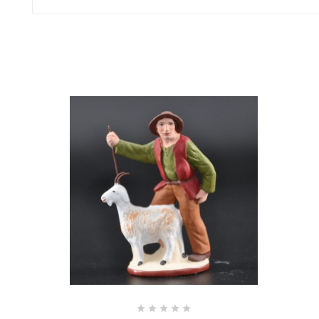




