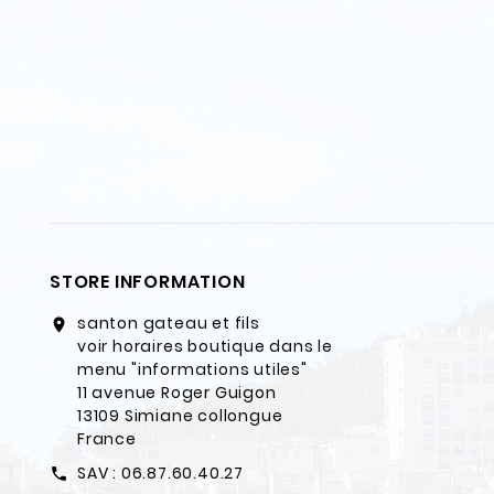
STORE INFORMATION
santon gateau et fils
location_on
voir horaires boutique dans le
menu "informations utiles"
11 avenue Roger Guigon
13109 Simiane collongue
France
SAV : 06.87.60.40.27
call