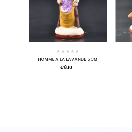





HOMME A LA LAVANDE 5CM
€8.10