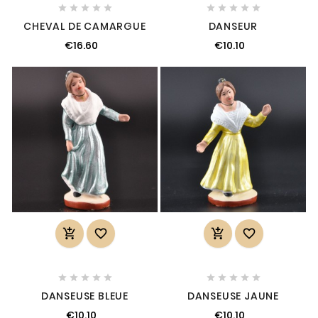










CHEVAL DE CAMARGUE
DANSEUR
€16.60
€10.10














DANSEUSE BLEUE
DANSEUSE JAUNE
€10.10
€10.10