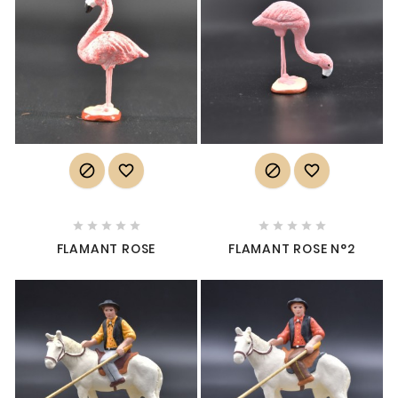














FLAMANT ROSE
FLAMANT ROSE N°2