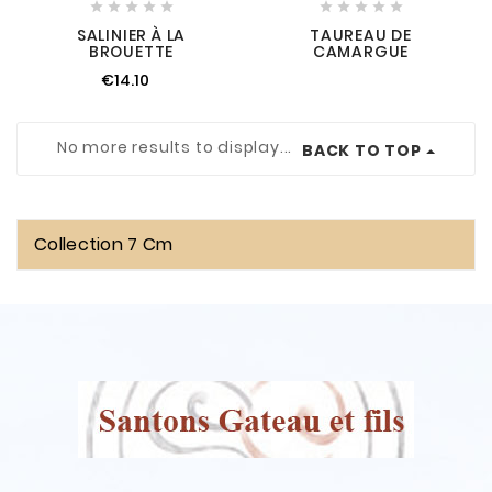










SALINIER À LA
TAUREAU DE
BROUETTE
CAMARGUE
€14.10
No more results to display...
BACK TO TOP
Collection 7 Cm