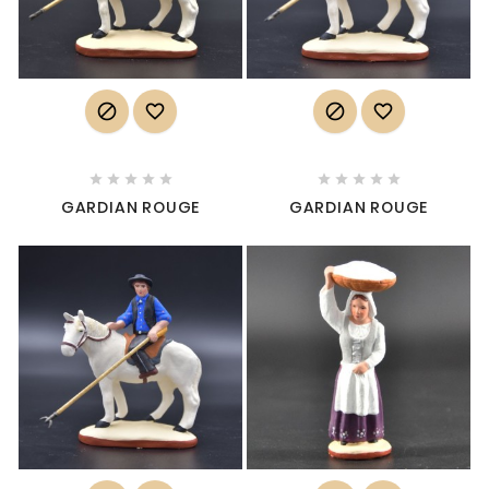














GARDIAN ROUGE
GARDIAN ROUGE