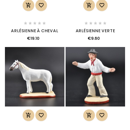














ARLÉSIENNE À CHEVAL
ARLÉSIENNE VERTE
€19.10
€9.60



