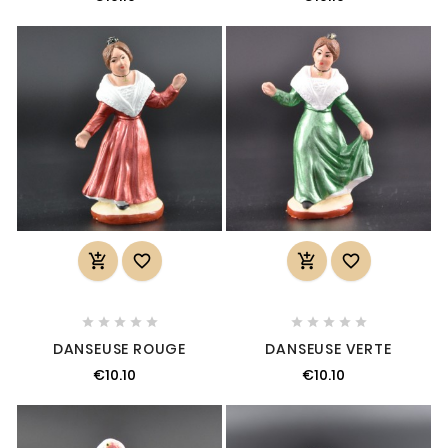














DANSEUSE ROUGE
DANSEUSE VERTE
€10.10
€10.10