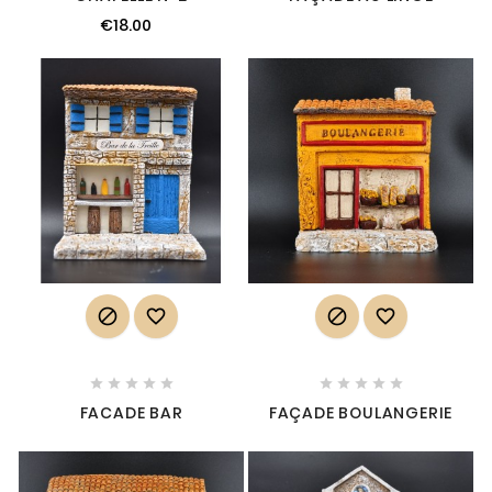
€18.00














FACADE BAR
FAÇADE BOULANGERIE