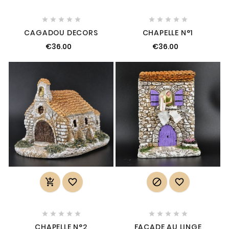










CAGADOU DECORS
CHAPELLE N°1
€36.00
€36.00














CHAPELLE N°2
FAÇADE AU LINGE