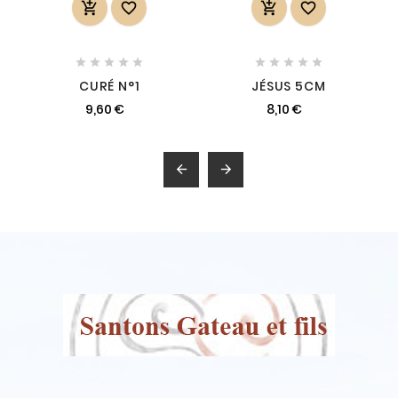














CURÉ N°1
JÉSUS 5CM
9,60 €
8,10 €

