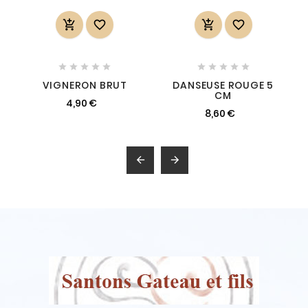














VIGNERON BRUT
DANSEUSE ROUGE 5
CM
4,90 €
8,60 €

