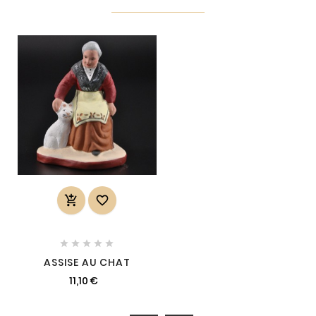







ASSISE AU CHAT
11,10 €