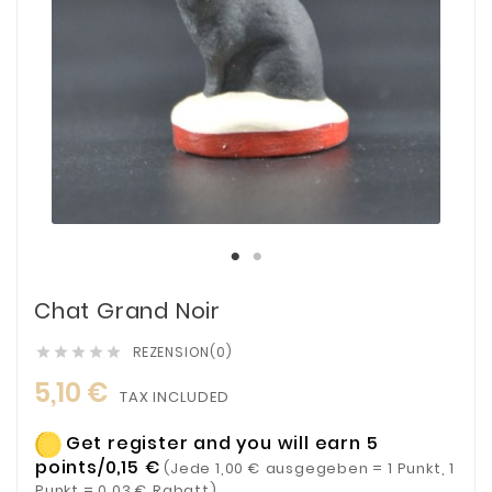
Chat Grand Noir
REZENSION(0)





5,10 €
TAX INCLUDED
Get register and you will earn 5
points/0,15 €
(Jede 1,00 € ausgegeben = 1 Punkt, 1
Punkt = 0,03 € Rabatt)