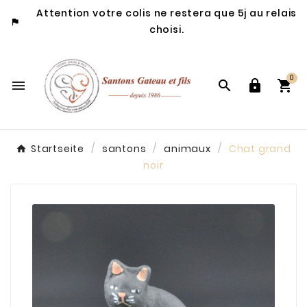
Attention votre colis ne restera que 5j au relais

choisi.
0




Startseite
santons
animaux
Chat grand
noir