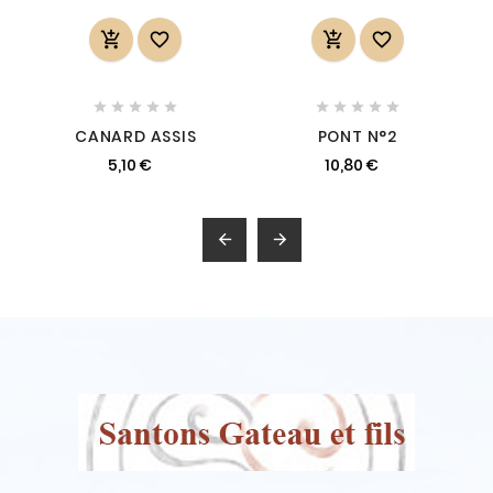














CANARD ASSIS
PONT N°2
5,10 €
10,80 €

