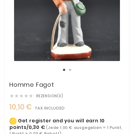
Homme Fagot
REZENSION(0)





10,10 €
TAX INCLUDED
Get register and you will earn 10
points/0,30 €
(Jede 1,00 € ausgegeben = 1 Punkt,
1 Punkt = 0,03 € Rabatt)