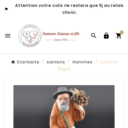
Attention votre colis ne restera que 5j au relais

choisi.
0




Startseite
santons
Hommes
Homme
fagot