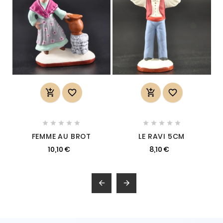














FEMME AU BROT
LE RAVI 5CM
10,10 €
8,10 €

