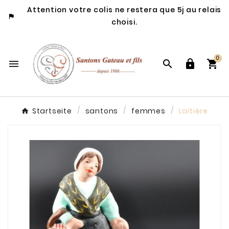
Attention votre colis ne restera que 5j au relais

choisi.
0




Startseite
santons
femmes
Laitière