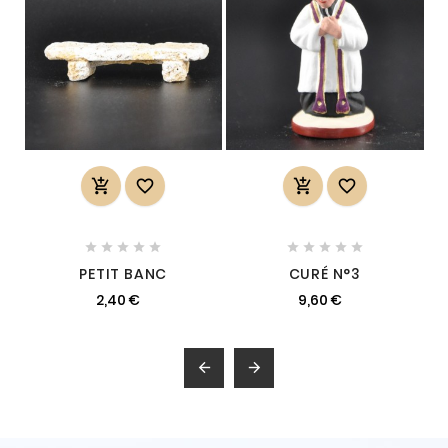














PETIT BANC
CURÉ N°3
2,40 €
9,60 €

