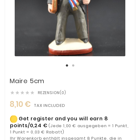
Maire 5cm
REZENSION(0)





8,10 €
TAX INCLUDED
Get register and you will earn 8
points/0,24 €
(Jede 1,00 € ausgegeben = 1 Punkt,
1 Punkt = 0,03 € Rabatt)
Ihr Warenkorb enthält insgesamt 8 Punkte, die in