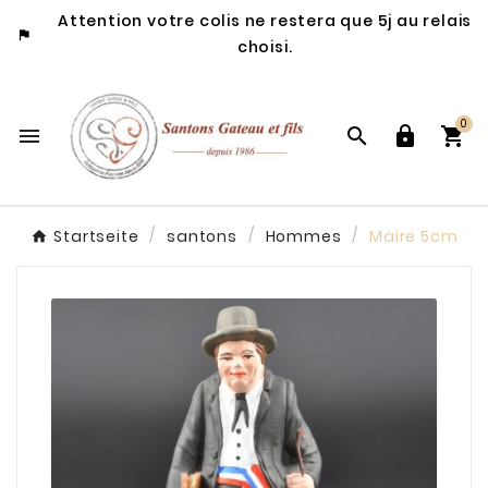
Attention votre colis ne restera que 5j au relais

choisi.
0




Startseite
santons
Hommes
Maire 5cm