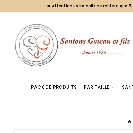
Attention votre colis ne restera que 5j 

PACK DE PRODUITS
PAR TAILLE
SAN