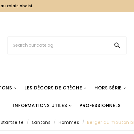
au relais choisi.

TONS
LES DÉCORS DE CRÈCHE
HORS SÉRIE
INFORMATIONS UTILES
PROFESSIONNELS
Startseite
santons
Hommes
Berger au mouton b