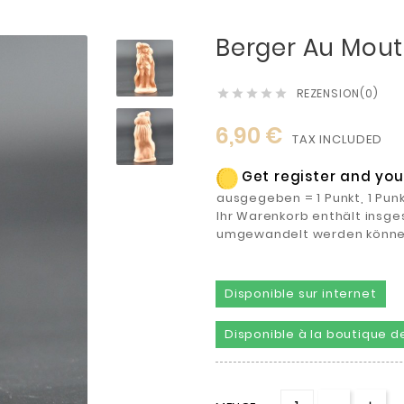
Berger Au Mout
REZENSION(0)





6,90 €
TAX INCLUDED
Get register and you 
ausgegeben = 1 Punkt, 1 Pun
Ihr Warenkorb enthält insges
umgewandelt werden könne
Disponible sur internet
Disponible à la boutique de