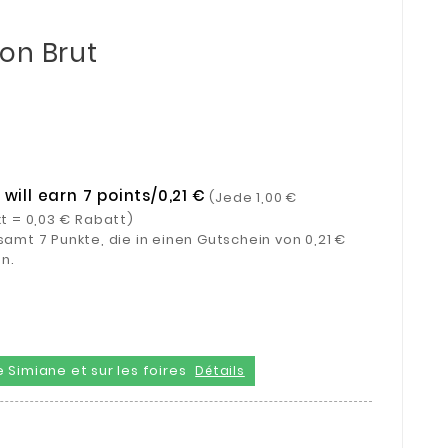
on Brut
will earn 7 points/0,21 €
(Jede 1,00 €
kt = 0,03 € Rabatt)
amt 7 Punkte, die in einen Gutschein von 0,21 €
n.
 Simiane et sur les foires
Détails