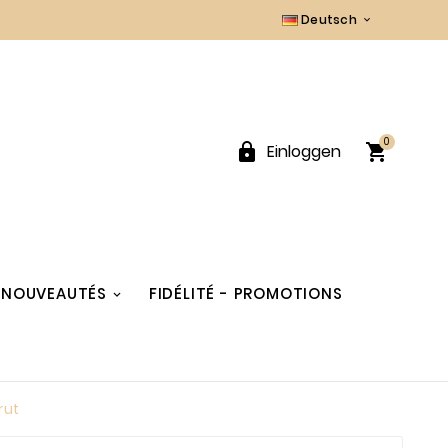
Deutsch

0


Einloggen
NOUVEAUTÉS
FIDÉLITÉ - PROMOTIONS
rut