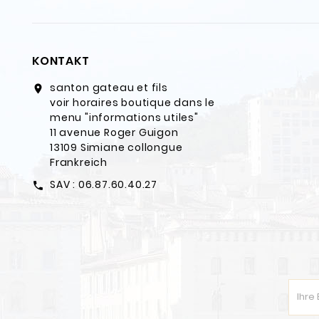
KONTAKT
santon gateau et fils
location_on
voir horaires boutique dans le
menu "informations utiles"
11 avenue Roger Guigon
13109 Simiane collongue
Frankreich
SAV : 06.87.60.40.27
call