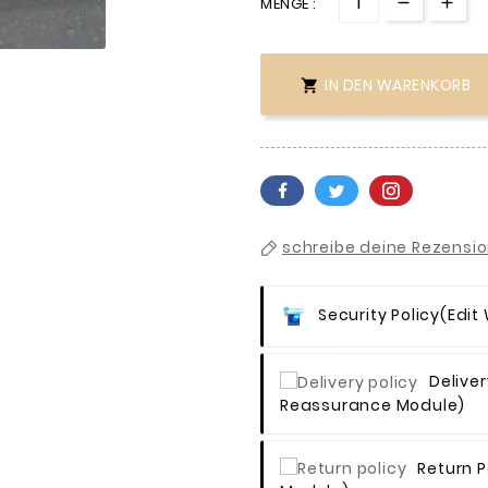
MENGE :

IN DEN WARENKORB

schreibe deine Rezensi
Security Policy
(edit
Deliver
Reassurance Module)
Return P