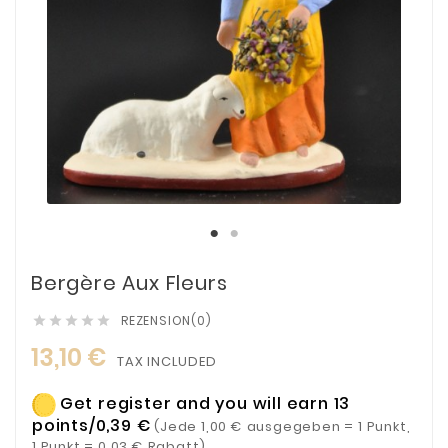
Bergère Aux Fleurs
REZENSION(0)





13,10 €
TAX INCLUDED
Get register and you will earn 13
points/0,39 €
(Jede 1,00 € ausgegeben = 1 Punkt,
1 Punkt = 0,03 € Rabatt)