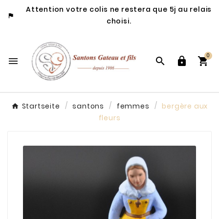
Attention votre colis ne restera que 5j au relais

choisi.
0




Startseite
santons
femmes
bergère aux
fleurs