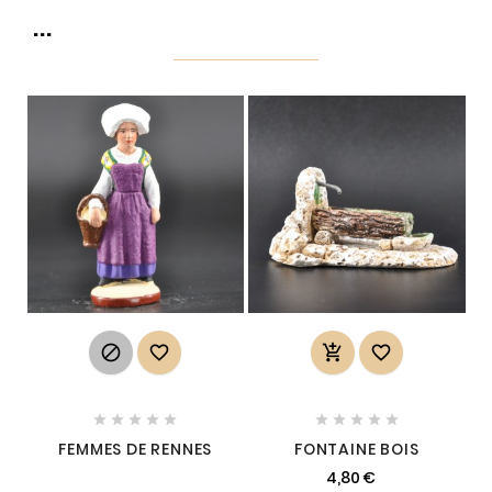
...














FEMMES DE RENNES
FONTAINE BOIS
4,80 €