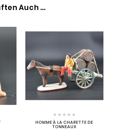
ten Auch ...





T
HOMME À LA CHARETTE DE
TONNEAUX