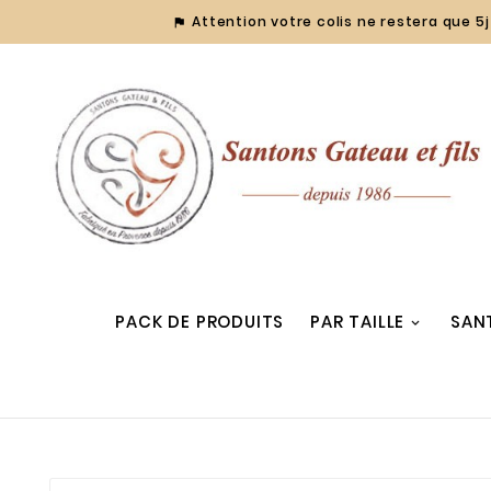
Attention votre colis ne restera que 5j 

PACK DE PRODUITS
PAR TAILLE
SAN