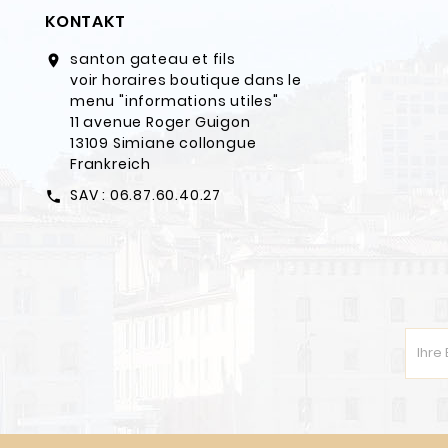
KONTAKT
santon gateau et fils
location_on
voir horaires boutique dans le
menu "informations utiles"
11 avenue Roger Guigon
13109 Simiane collongue
Frankreich
SAV : 06.87.60.40.27
call