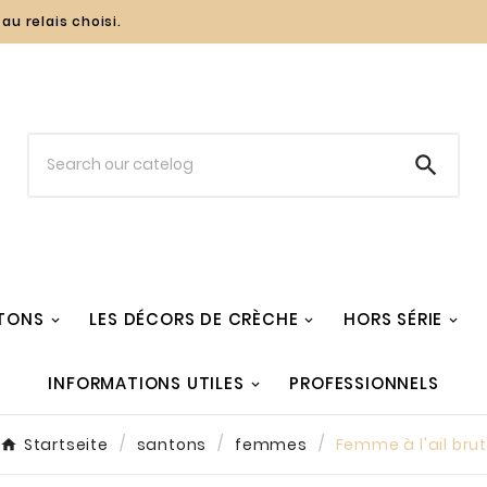
au relais choisi.

TONS
LES DÉCORS DE CRÈCHE
HORS SÉRIE
INFORMATIONS UTILES
PROFESSIONNELS
Startseite
santons
femmes
Femme à l'ail bru