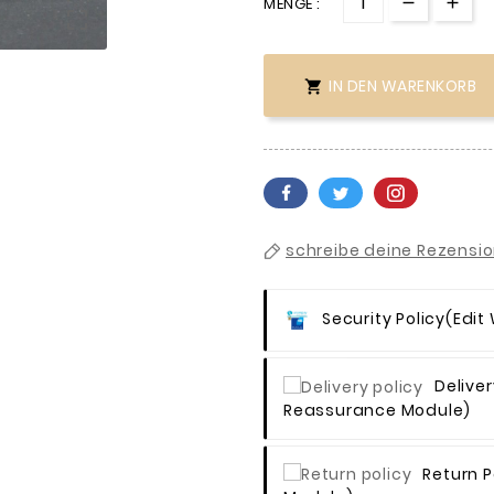
MENGE :

IN DEN WARENKORB

schreibe deine Rezensi
Security Policy
(edit
Deliver
Reassurance Module)
Return P