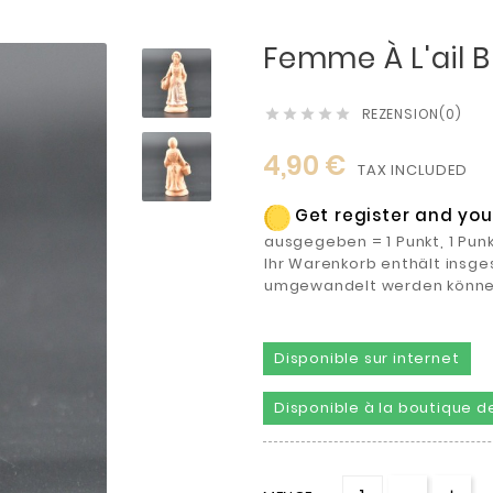
Femme À L'ail B
REZENSION(0)





4,90 €
TAX INCLUDED
Get register and you 
ausgegeben = 1 Punkt, 1 Pun
Ihr Warenkorb enthält insges
umgewandelt werden könne
Disponible sur internet
Disponible à la boutique de