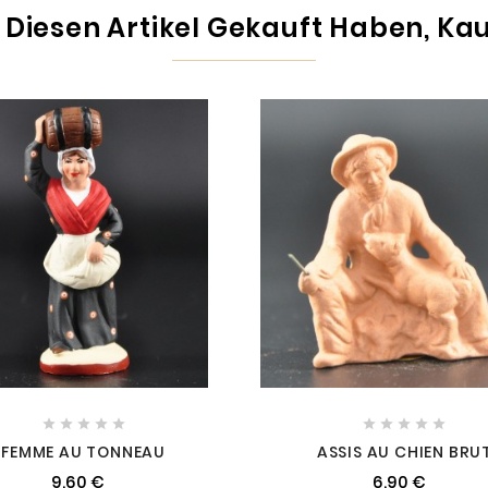
 Diesen Artikel Gekauft Haben, Kauf










FEMME AU TONNEAU
ASSIS AU CHIEN BRU
9,60 €
6,90 €