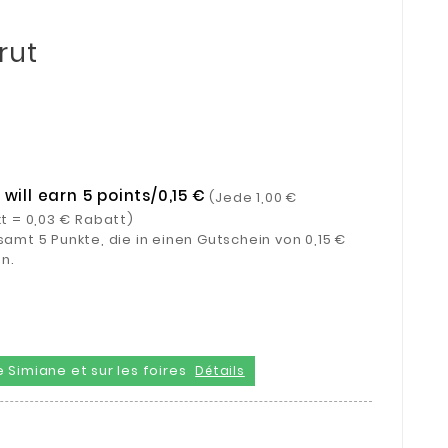
rut
will earn 5 points/0,15 €
(Jede 1,00 €
kt = 0,03 € Rabatt)
amt 5 Punkte, die in einen Gutschein von 0,15 €
n.
 Simiane et sur les foires
Détails