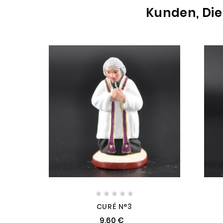
Kunden, Die





CURÉ N°3
9,60 €