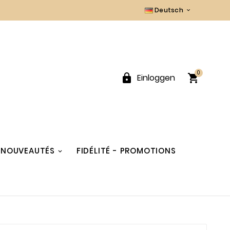
Deutsch

0


Einloggen
NOUVEAUTÉS
FIDÉLITÉ - PROMOTIONS
t