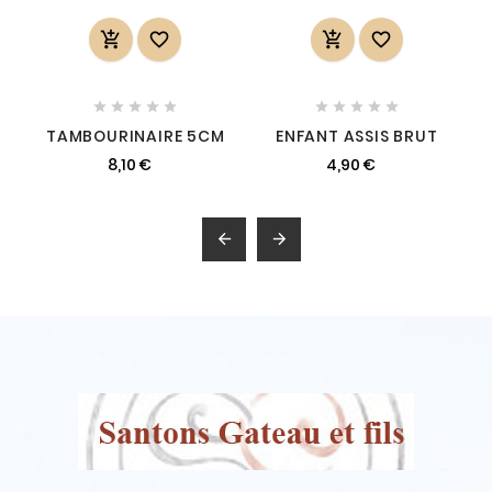














TAMBOURINAIRE 5CM
ENFANT ASSIS BRUT
8,10 €
4,90 €

