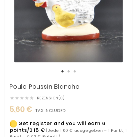
Poule Poussin Blanche
REZENSION(0)





5,60 €
TAX INCLUDED
Get register and you will earn 6
points/0,18 €
(Jede 1,00 € ausgegeben = 1 Punkt, 1
Punkt = 0,03 € Rabatt)