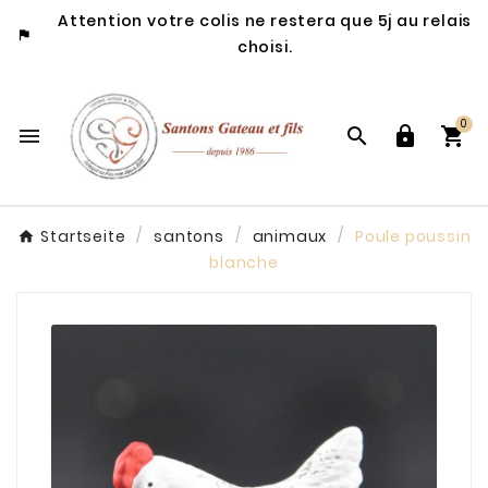
Attention votre colis ne restera que 5j au relais

choisi.
0




Startseite
santons
animaux
Poule poussin
blanche