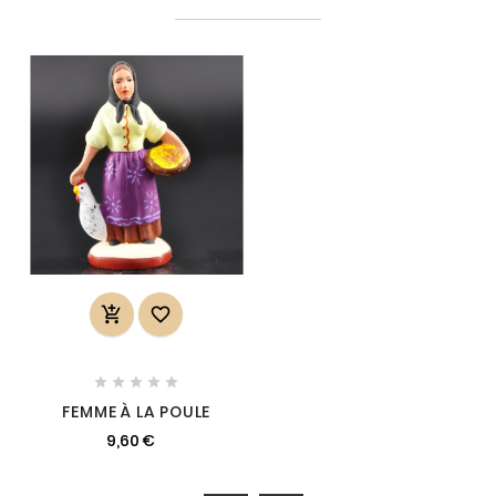







FEMME À LA POULE
9,60 €