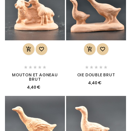














MOUTON ET AGNEAU
OIE DOUBLE BRUT
BRUT
4,40 €
4,40 €