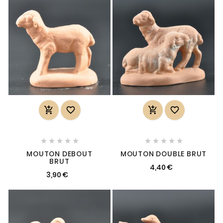














MOUTON DEBOUT
MOUTON DOUBLE BRUT
BRUT
4,40 €
3,90 €