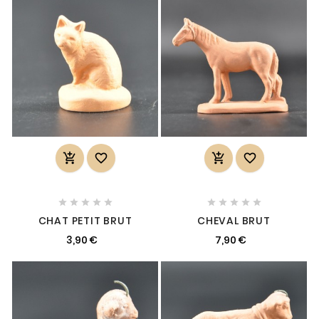














CHAT PETIT BRUT
CHEVAL BRUT
3,90 €
7,90 €