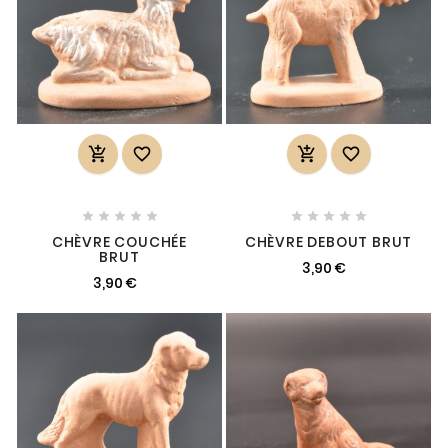














CHÈVRE COUCHÉE
CHÈVRE DEBOUT BRUT
BRUT
3,90 €
3,90 €