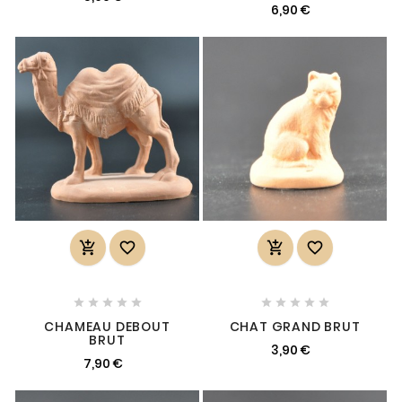
6,90 €














CHAMEAU DEBOUT
CHAT GRAND BRUT
BRUT
3,90 €
7,90 €