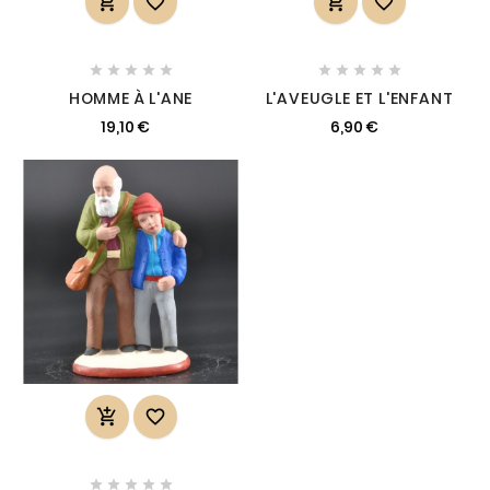














HOMME À L'ANE
L'AVEUGLE ET L'ENFANT
19,10 €
6,90 €






