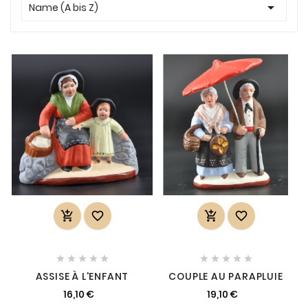

Name (A bis Z)














ASSISE À L'ENFANT
COUPLE AU PARAPLUIE
16,10 €
19,10 €