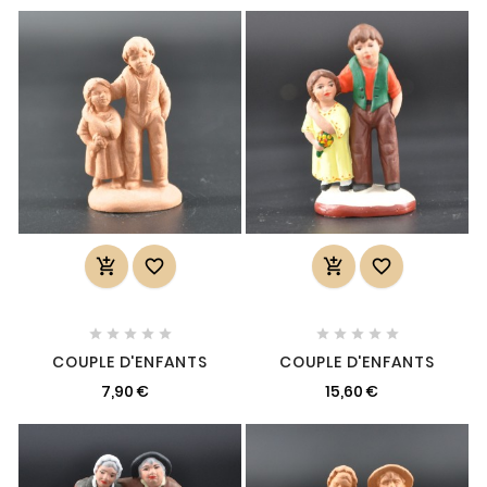














COUPLE D'ENFANTS
COUPLE D'ENFANTS
7,90 €
15,60 €