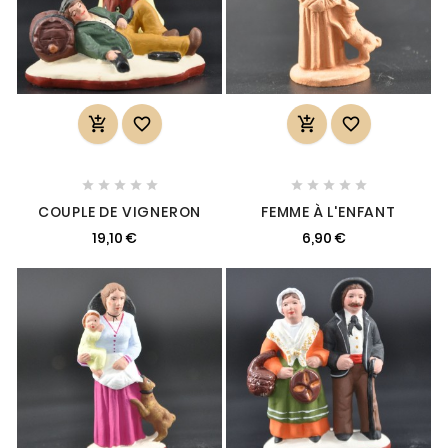














COUPLE DE VIGNERON
FEMME À L'ENFANT
19,10 €
6,90 €