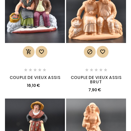














COUPLE DE VIEUX ASSIS
COUPLE DE VIEUX ASSIS
BRUT
16,10 €
7,90 €