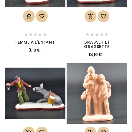














FEMME À L'ENFANT
GRASSET ET
GRASSETTE
13,10 €
18,10 €