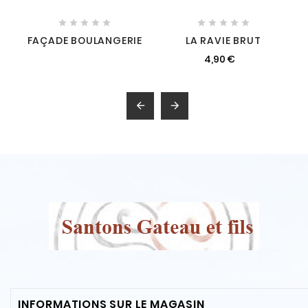










FAÇADE BOULANGERIE
LA RAVIE BRUT
4,90 €


INFORMATIONS SUR LE MAGASIN