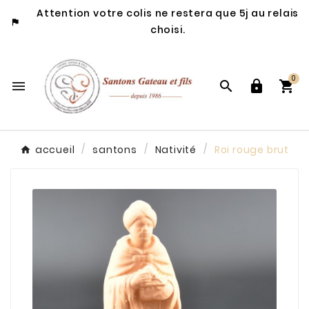
Attention votre colis ne restera que 5j au relais

choisi.
0




accueil
santons
Nativité
Roi rouge brut