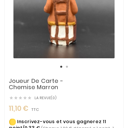
Joueur De Carte -
Chemise Marron
LA REVUE(0)





11,10 €
TTC
Inscrivez-vous et vous gagnerez 11
point/0,33 €