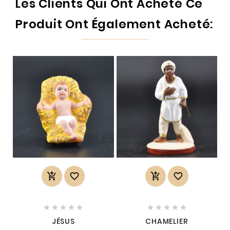
Les Clients Qui Ont Acheté Ce
Produit Ont Également Acheté:














JÉSUS
CHAMELIER