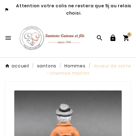
Attention votre colis ne restera que 5j au relais

choisi.
0




accueil
santons
Hommes
Joueur de carte
- chemise marron