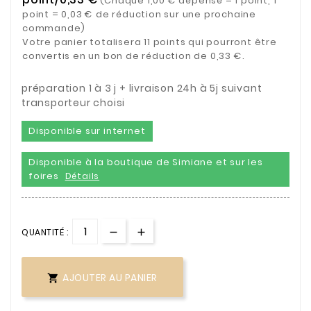
(Chaque 1,00 € dépensé = 1 point, 1
point = 0,03 € de réduction sur une prochaine
commande)
Votre panier totalisera 11 points qui pourront être
convertis en un bon de réduction de 0,33 €.
préparation 1 à 3 j + livraison 24h à 5j suivant
transporteur choisi
Disponible sur internet
Disponible à la boutique de Simiane et sur les
foires
Détails
QUANTITÉ :
AJOUTER AU PANIER
