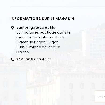
INFORMATIONS SUR LE MAGASIN
santon gateau et fils
location_on
voir horaires boutique dans le
menu "informations utiles"
11 avenue Roger Guigon
13109 Simiane collongue
France
SAV : 06.87.60.40.27
call