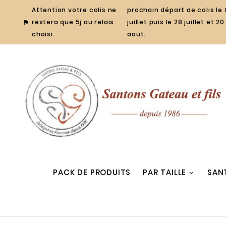
Attention votre colis ne
prochain départ de colis le 
restera que 5j au relais
juillet puis le 28 juillet et 20

choisi.
aout.
PACK DE PRODUITS
PAR TAILLE
SAN