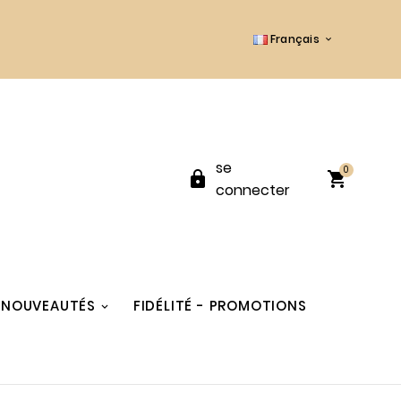
Français

se
0


connecter
NOUVEAUTÉS
FIDÉLITÉ - PROMOTIONS