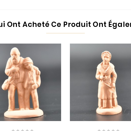
Qui Ont Acheté Ce Produit Ont Égal









