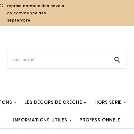
02
reprise normale des envois
de commande dès
septembre

TONS
LES DÉCORS DE CRÈCHE
HORS SERIE
INFORMATIONS UTILES
PROFESSIONNELS