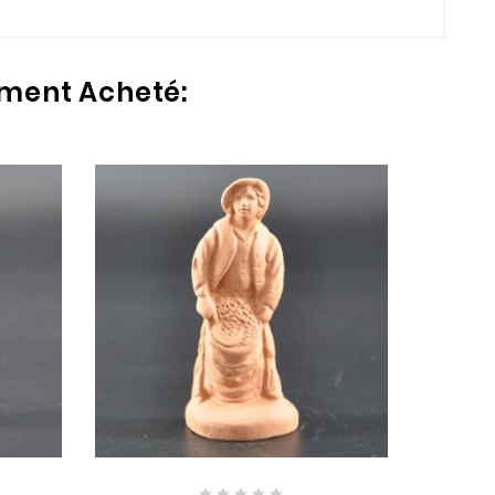
ement Acheté:




