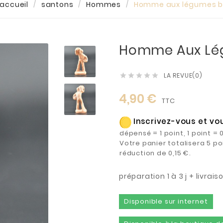
accueil
santons
Hommes
Homme aux légumes b
Homme Aux Lé
LA REVUE(0)





4,90 €
TTC
Inscrivez-vous et vo
dépensé = 1 point, 1 point 
Votre panier totalisera 5 po
réduction de 0,15 €.
préparation 1 à 3 j + livrai
Disponible sur internet