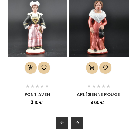














PONT AVEN
ARLÉSIENNE ROUGE
13,10 €
9,60 €

