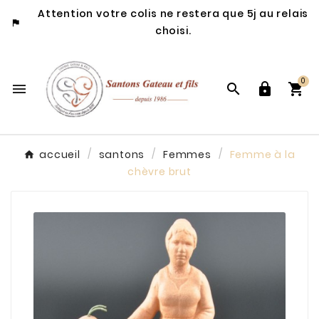
Attention votre colis ne restera que 5j au relais

choisi.
0




accueil
santons
Femmes
Femme à la
chèvre brut