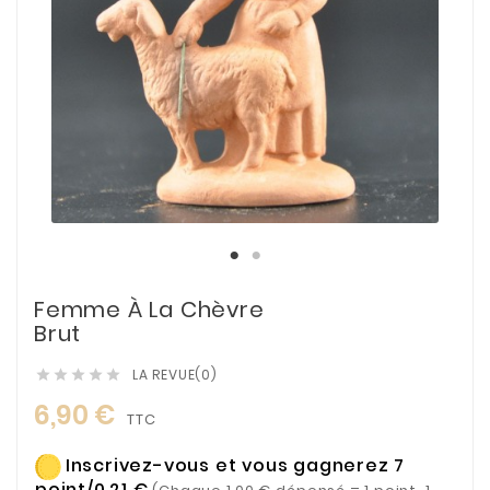
Femme À La Chèvre
Brut
LA REVUE(0)





6,90 €
TTC
Inscrivez-vous et vous gagnerez 7
point/0,21 €