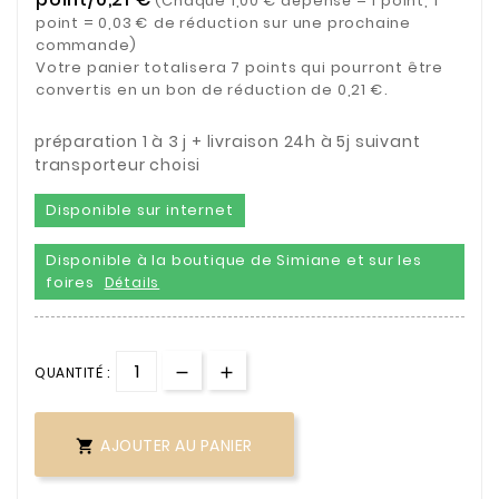
(Chaque 1,00 € dépensé = 1 point, 1
point = 0,03 € de réduction sur une prochaine
commande)
Votre panier totalisera 7 points qui pourront être
convertis en un bon de réduction de 0,21 €.
préparation 1 à 3 j + livraison 24h à 5j suivant
transporteur choisi
Disponible sur internet
Disponible à la boutique de Simiane et sur les
foires
Détails
QUANTITÉ :
AJOUTER AU PANIER
