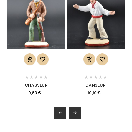














CHASSEUR
DANSEUR
9,60 €
10,10 €

