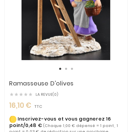
Ramasseuse D'olives
LA REVUE(0)





16,10 €
TTC
Inscrivez-vous et vous gagnerez 16
point/0,48 €
(Chaque 1,00 € dépensé = 1 point, 1
point = 0,03 € de réduction sur une prochaine