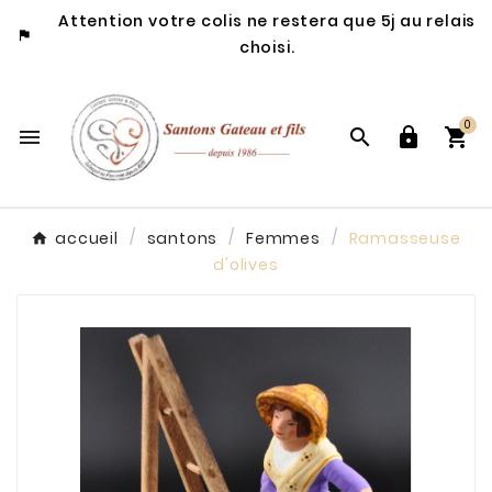
Attention votre colis ne restera que 5j au relais

choisi.
0




accueil
santons
Femmes
Ramasseuse
d'olives