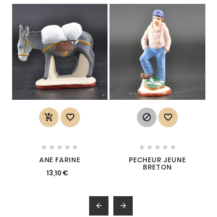














ANE FARINE
PECHEUR JEUNE
BRETON
13,10 €

