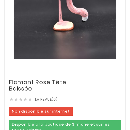
Flamant Rose Tête
Baissée
LA REVUE(0)





Non disponible sur internet
Disponible à la boutique de Simiane et sur les