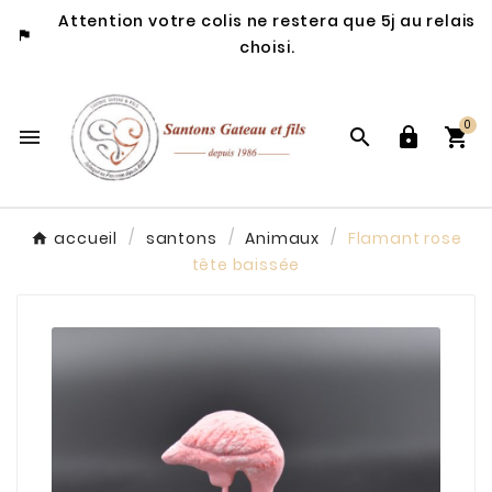
Attention votre colis ne restera que 5j au relais

choisi.
0




accueil
santons
Animaux
Flamant rose
tête baissée