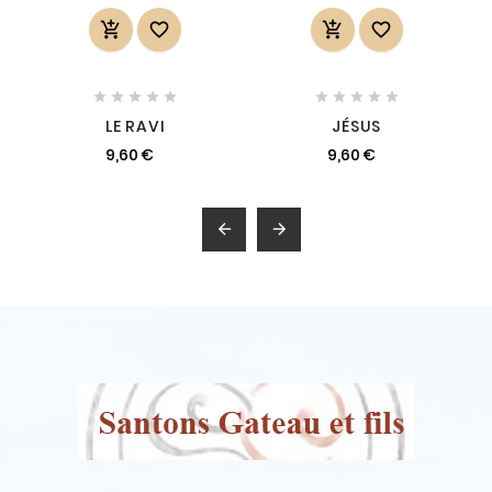














LE RAVI
JÉSUS
9,60 €
9,60 €

