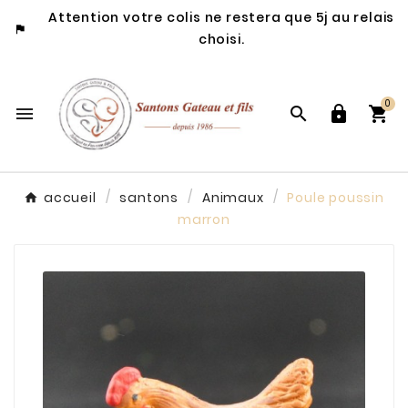
Attention votre colis ne restera que 5j au relais

choisi.
0




accueil
santons
Animaux
Poule poussin
marron