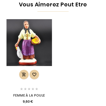
Vous Aimerez Peut Etre







FEMME À LA POULE
9,60 €