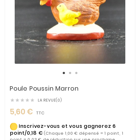
Poule Poussin Marron
LA REVUE(0)





5,60 €
TTC
Inscrivez-vous et vous gagnerez 6
point/0,18 €
(Chaque 1,00 € dépensé = 1 point, 1
point = 0,03 € de réduction sur une prochaine