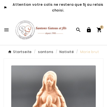
Attention votre colis ne restera que 5j au relais

choisi.
0




Startseite
santons
Nativité
Marie brut