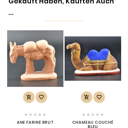
Gekauft Haben, Kauften Auch
...














ANE FARINE BRUT
CHAMEAU COUCHÉ
BLEU