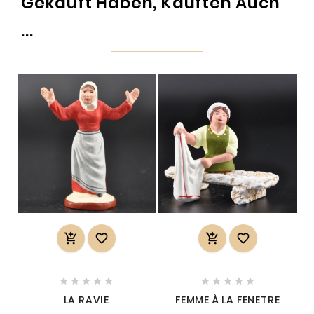
Gekauft Haben, Kauften Auch
...














LA RAVIE
FEMME À LA FENETRE