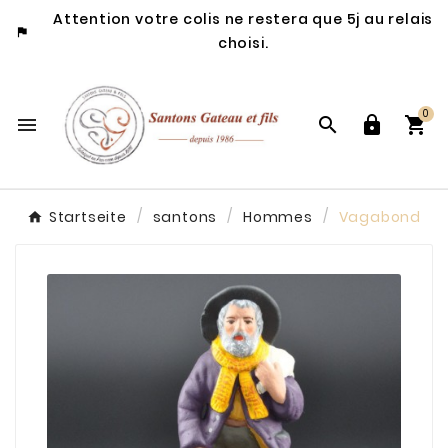
Attention votre colis ne restera que 5j au relais

choisi.
0




Startseite
santons
Hommes
Vagabond