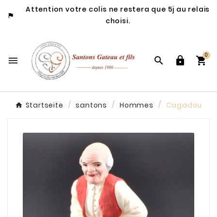
Attention votre colis ne restera que 5j au relais

choisi.
0




Startseite
santons
Hommes
Cagadou