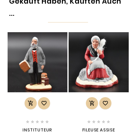
Gekauft Haben, Kauften Auch
...














INSTITUTEUR
FILEUSE ASSISE