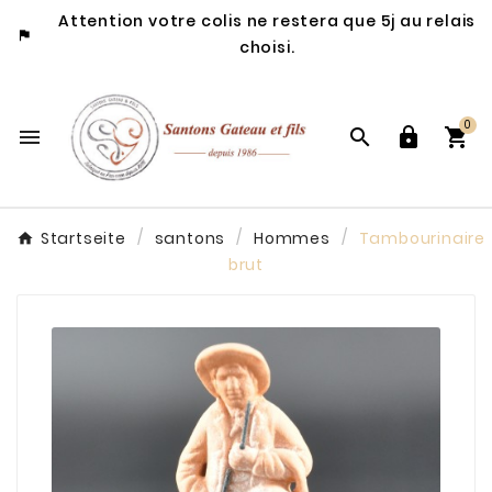
Attention votre colis ne restera que 5j au relais

choisi.
0




Startseite
santons
Hommes
Tambourinaire
brut