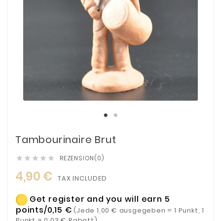
Tambourinaire Brut
REZENSION(0)





4,90 €
TAX INCLUDED
Get register and you will earn 5
points/0,15 €
(Jede 1,00 € ausgegeben = 1 Punkt, 1
Punkt = 0,03 € Rabatt)