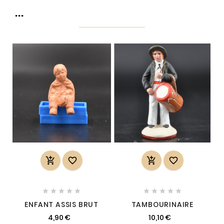
...














ENFANT ASSIS BRUT
TAMBOURINAIRE
4,90 €
10,10 €