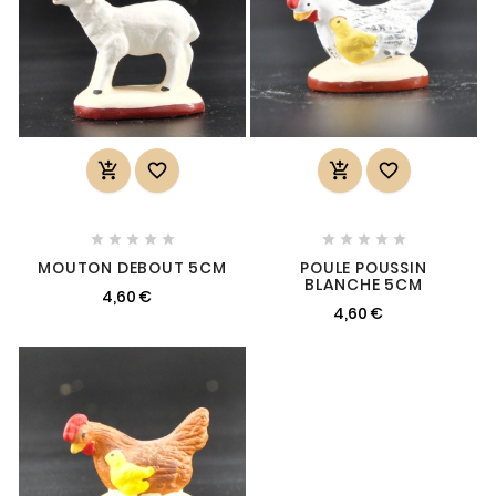














MOUTON DEBOUT 5CM
POULE POUSSIN
BLANCHE 5CM
4,60 €
4,60 €