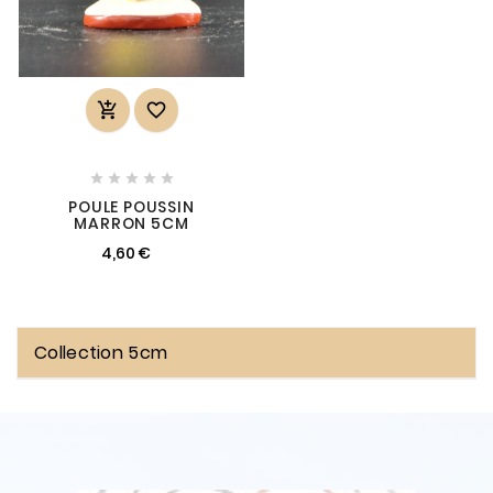







POULE POUSSIN
MARRON 5CM
4,60 €
Collection 5cm