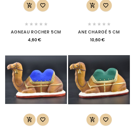














AGNEAU ROCHER 5CM
ANE CHARGÉ 5 CM
4,60 €
10,60 €



