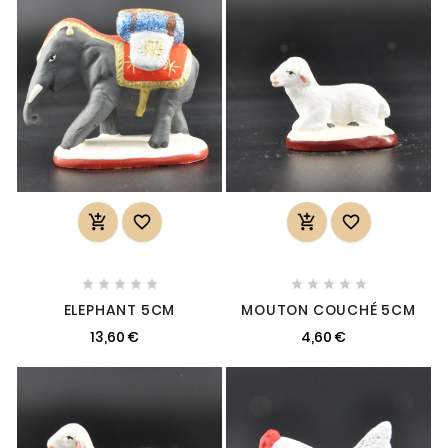














ELEPHANT 5CM
MOUTON COUCHÉ 5CM
13,60 €
4,60 €