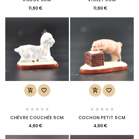
11,60 €
11,60 €














CHÈVRE COUCHÉE 5CM
COCHON PETIT 5CM
4,60 €
4,60 €